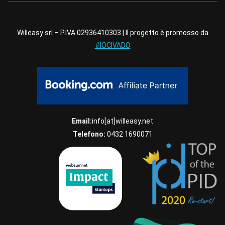
Willeasy srl – P.IVA 02936410303 | Il progetto è promosso da
#IOCIVADO
Email:
info[at]willeasy.net
Telefono:
0432 1690071