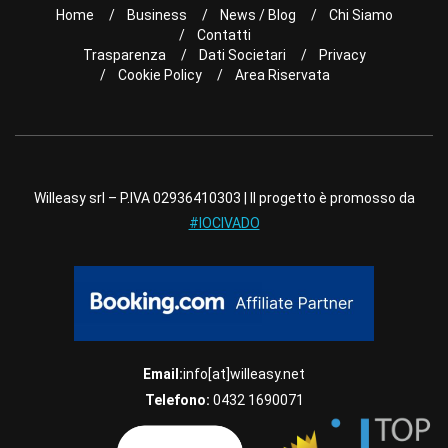
Home
Business
News / Blog
Chi Siamo
Contatti
Trasparenza
Dati Societari
Privacy
Cookie Policy
Area Riservata
Willeasy srl – P.IVA 02936410303 | Il progetto è promosso da
#IOCIVADO
Email:
info[at]willeasy.net
Telefono:
0432 1690071