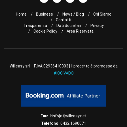
Home
Business
News / Blog
Chi Siamo
Contatti
Trasparenza
Dati Societari
Privacy
Cookie Policy
Area Riservata
Willeasy srl – P.IVA 02936410303 | Il progetto è promosso da
#IOCIVADO
Email:
info[at]willeasy.net
Telefono:
0432 1690071