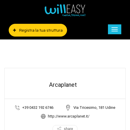
Registra la tua struttura
Toggle
naviga
Arcaplanet
+39 0432 192 6746
Via Tricesimo, 181 Udine
http://www.arcaplanet.it/
share