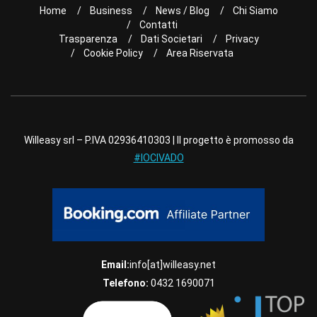
Home
Business
News / Blog
Chi Siamo
Contatti
Trasparenza
Dati Societari
Privacy
Cookie Policy
Area Riservata
Willeasy srl – P.IVA 02936410303 | Il progetto è promosso da
#IOCIVADO
Email:
info[at]willeasy.net
Telefono:
0432 1690071