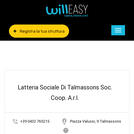
Registra la tua struttura
Toggle
naviga
Latteria Sociale Di Talmassons Soc.
Coop. A.r.l.
+39 0432 765215
Piazza Valussi, 9 Talmassons