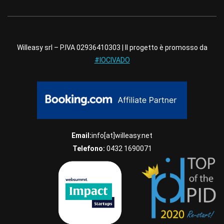
Willeasy srl – P.IVA 02936410303 | Il progetto è promosso da
#IOCIVADO
Email:
info[at]willeasy.net
Telefono:
0432 1690071