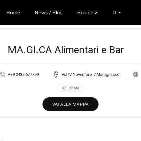
Home
News / Blog
Business
It
MA.GI.CA Alimentari e Bar
+39 0432 677799
Via IV Novembre, 7 Martignacco
share
VAI ALLA MAPPA