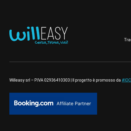
Tra
Willeasy srl – P.IVA 02936410303 | Il progetto è promosso da
#IOC