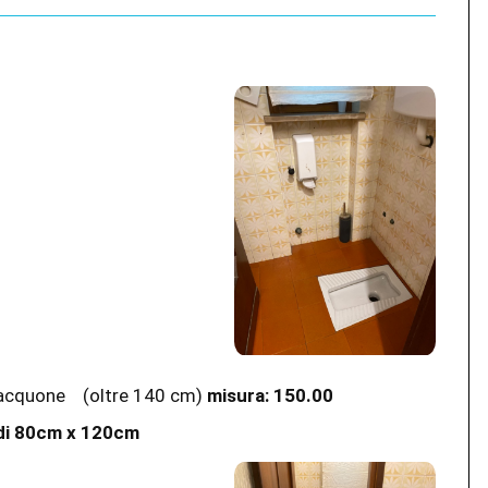
sciacquone
(oltre 140 cm)
misura:
150.00
di 80cm x 120cm