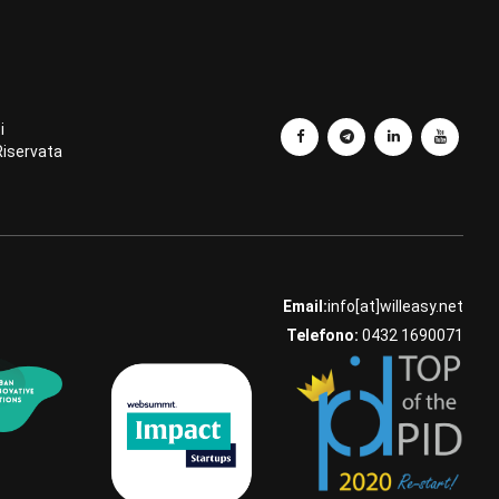
i
Riservata
Email:
info[at]willeasy.net
Telefono:
0432 1690071