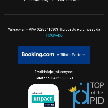
Willeasy srl – P.IVA 02936410303 | Il progetto è promosso da
#IOCIVADO
Email:
info[at]willeasy.net
Telefono:
0432 1690071