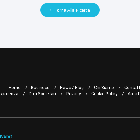
Torna Alla Ricerca
Home
Business
News / Blog
Chi Siamo
Contatt
sparenza
Dati Societari
Privacy
Cookie Policy
Area 
IVADO