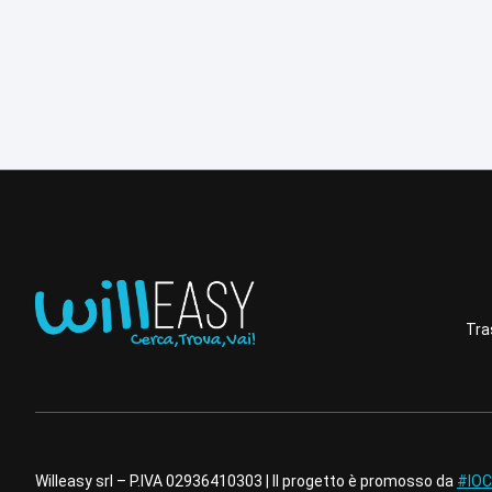
Tra
Willeasy srl – P.IVA 02936410303 | Il progetto è promosso da
#IOC