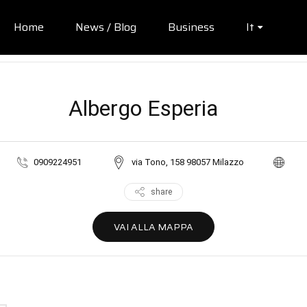
Home
News / Blog
Business
It
Albergo Esperia
0909224951
via Tono, 158 98057 Milazzo
share
VAI ALLA MAPPA