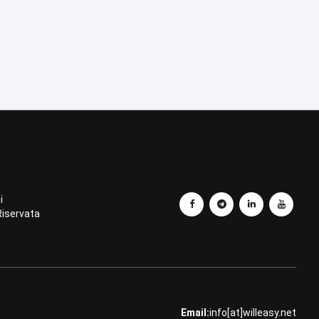
i
Riservata
Email:
info[at]willeasy.net