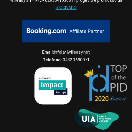
Willeasy srl – P.IVA 02936410303 | Il progetto è promosso da
#IOCIVADO
Email:
info[at]willeasy.net
Telefono:
0432 1690071