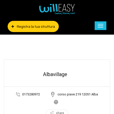
Registra la tua struttura
Toggle
naviga
Albavillage
0173280972
corso piave 219 12051 Alba
share