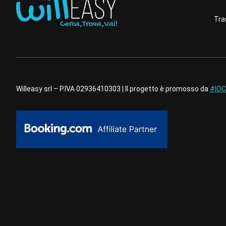
Tra
Willeasy srl – P.IVA 02936410303 | Il progetto è promosso da
#IOC