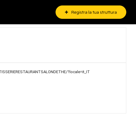
Registra la tua struttura
TISSERIERESTAURANTSALONDETHE/?locale=it_IT