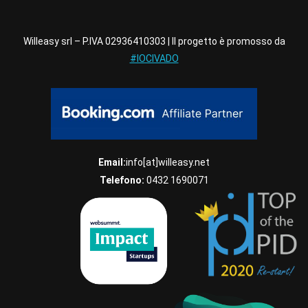
Willeasy srl – P.IVA 02936410303 | Il progetto è promosso da
#IOCIVADO
Email:
info[at]willeasy.net
Telefono:
0432 1690071