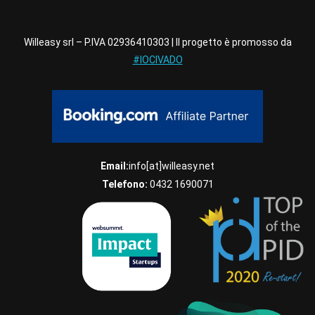
Willeasy srl – P.IVA 02936410303 | Il progetto è promosso da
#IOCIVADO
Email:
info[at]willeasy.net
Telefono:
0432 1690071