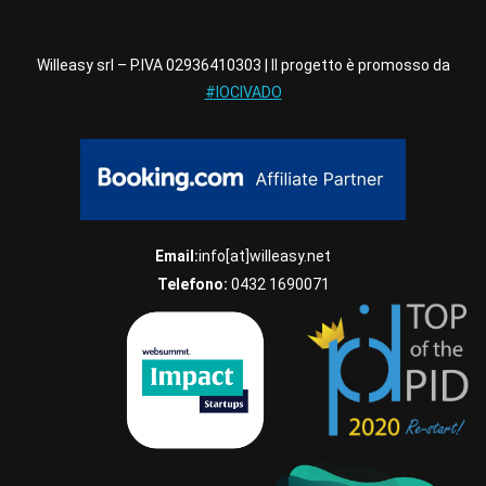
Willeasy srl – P.IVA 02936410303 | Il progetto è promosso da
#IOCIVADO
Email:
info[at]willeasy.net
Telefono:
0432 1690071