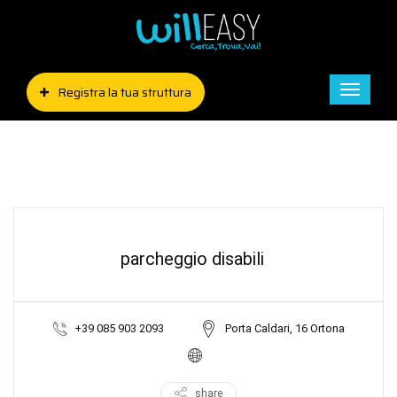
Registra la tua struttura
Toggle
naviga
parcheggio disabili
+39 085 903 2093
Porta Caldari, 16 Ortona
share