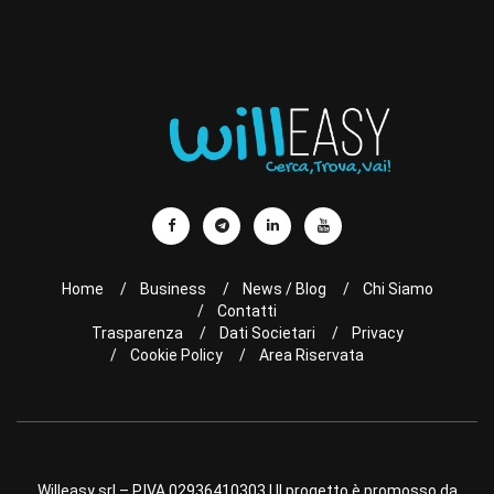
Home
Business
News / Blog
Chi Siamo
Contatti
Trasparenza
Dati Societari
Privacy
Cookie Policy
Area Riservata
Willeasy srl – P.IVA 02936410303 | Il progetto è promosso da